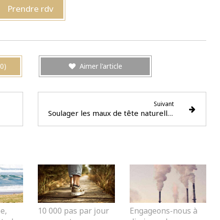
Prendre rdv
0)
Aimer l'article
Suivant
Soulager les maux de tête naturellement
e,
10 000 pas par jour
Engageons-nous à