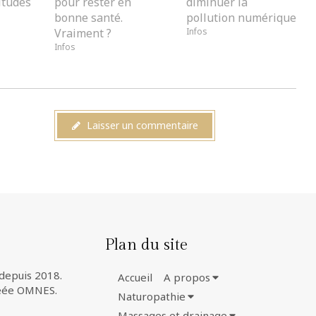
itudes
pour rester en
diminuer la
bonne santé.
pollution numérique
Vraiment ?
Infos
Infos
Laisser un commentaire
Plan du site
depuis 2018.
Accueil
A propos
réée OMNES.
Naturopathie
Massages et drainage