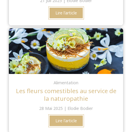
21 Juil 2025
Elodie Bodier
Lire l'article
Alimentation
Les fleurs comestibles au service de
la naturopathie
28 Mai 2025
Elodie Bodier
Lire l'article