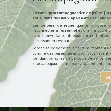
En tant qu’accompagnatrice de jeûne, j’org
tous, dans des lieux apaisants des Landes
Les séjours de jeûne
que je propose son
reconnecter à l’essentiel et offrir à votre
avec bienveillance, ils vous permettent de
sécurisant et ressourçant.
J’organise également, à certains moments 
comme des parenthèses pour vous recentrer, 
pendant ou après un parcours de santé. Ces 
repos, toujours dans un environnement natur
Sé