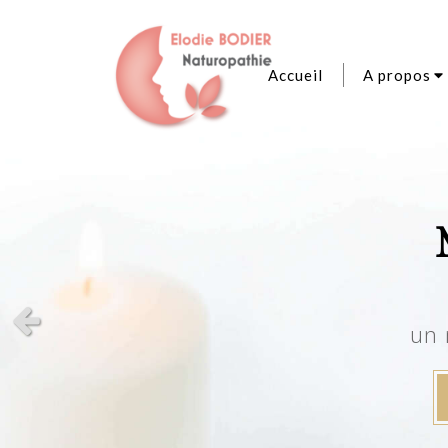
Accueil
A propos
NA
NA
Slide précédent
un 
Pr