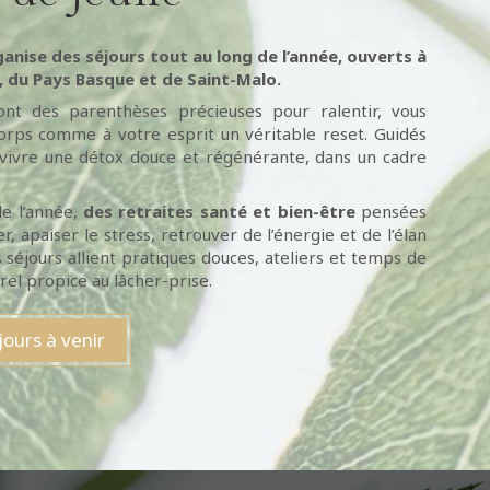
anise des séjours tout au long de l’année, ouverts à
, du Pays Basque et de Saint-Malo.
t des parenthèses précieuses pour ralentir, vous
 corps comme à votre esprit un véritable reset. Guidés
 vivre une détox douce et régénérante, dans un cadre
de l’année,
des retraites santé et bien-être
pensées
apaiser le stress, retrouver de l’énergie et de l’élan
séjours allient pratiques douces, ateliers et temps de
el propice au lâcher-prise.
jours à venir