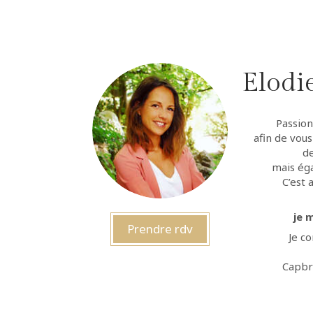
Elodi
Passion
afin de vous
de
mais ég
C’est 
je 
Prendre rdv
Je c
Capbr