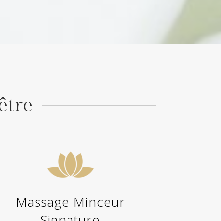
être
Massage Minceur
Signature